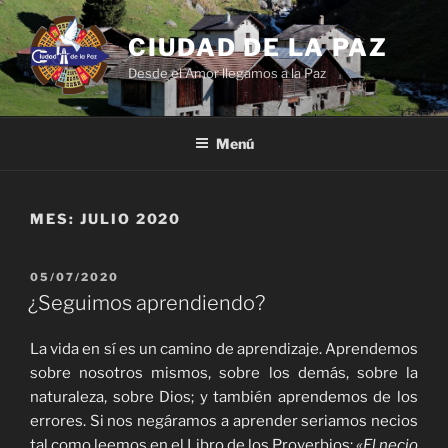
Saltar
al
CIUDAD DE LA PAZ
contenido
Desde el Amor llegamos a la Paz
Menú
MES:
JULIO 2020
PUBLICADO
05/07/2020
EL
¿Seguimos aprendiendo?
La vida en sí es un camino de aprendizaje. Aprendemos
sobre nosotros mismos, sobre los demás, sobre la
naturaleza, sobre Dios; y también aprendemos de los
errores. Si nos negáramos a aprender seriamos necios
tal como leemos en el Libro de los Proverbios:
«El necio