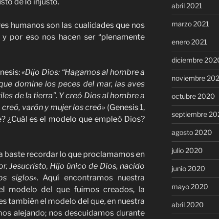
sto de lo injusto.
abril 2021
marzo 2021
ores humanos son las cualidades que nos
, y por eso nos hacen ser “plenamente
enero 2021
diciembre 202
nesis:
«Dijo Dios: “Hagamos al hombre a
noviembre 20
que domine los peces del mar, las aves
iles de la tierra”. Y creó Dios al hombre a
octubre 2020
 creó, varón y mujer los creó»
(Genesis 1,
septiembre 20
e? ¿Cuál es el modelo que empleó Dios?
agosto 2020
julio 2020
a baste recordar lo que proclamamos en
r, Jesucristo, Hijo único de Dios, nacido
junio 2020
s siglos»
. Aquí encontramos nuestra
mayo 2020
s el modelo del que fuimos creados, la
 es también el modelo del que, en nuestra
abril 2020
uimos alejando; nos descuidamos durante