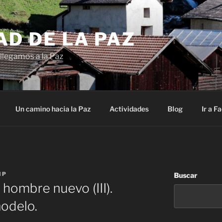
AD DE LA PAZ
llegamos a la Paz
Un camino hacia la Paz
Actividades
Blog
Ir a F
MP
Buscar
hombre nuevo (III).
odelo.