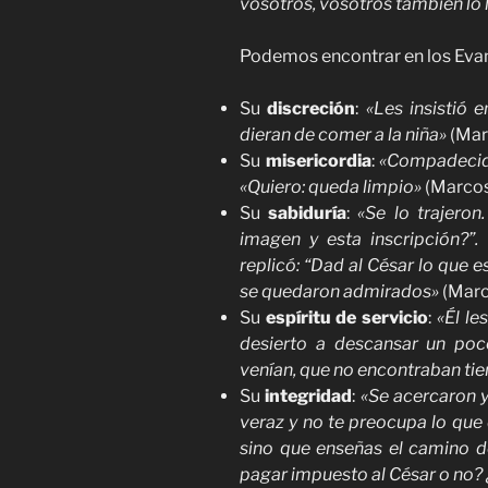
vosotros, vosotros también lo 
Podemos encontrar en los Evan
Su
discreción
:
«Les insistió 
dieran de comer a la niña»
(Marc
Su
misericordia
:
«Compadecido
«Quiero: queda limpio»
(Marcos 
Su
sabiduría
:
«Se lo trajeron
imagen y esta inscripción?”. 
replicó: “Dad al César lo que e
se quedaron admirados»
(Marco
Su
espíritu de servicio
:
«Él le
desierto a descansar un poc
venían, que no encontraban ti
Su
integridad
:
«Se acercaron y
veraz y no te preocupa lo que 
sino que enseñas el camino de
pagar impuesto al César o no