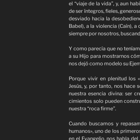
el “viaje de la vida”, y, aun 
de ser íntegros, fieles, genero
desviado hacia la desobedienci
Babel), a la violencia (Caín), 
siempre por nosotros, buscando
Y como parecía que no teníamo
a su Hijo para mostrarnos cóm
nos dejó como modelo su Ejemp
Porque vivir en plenitud los 
Jesús, y, por tanto, nos hace
nuestra esencia divina: ser c
cimientos solo pueden constru
nuestra “roca firme”.
Cuando buscamos y repasamos
humanos», uno de los primeros
en el Evangelio, nos habla de