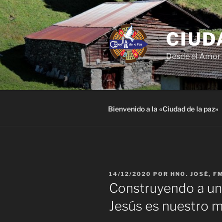
Saltar
al
contenido
CIUD
Desde el Amor 
Bienvenido a la «Ciudad de la paz»
PUBLICADO
14/12/2020
POR
HNO. JOSÉ, F
EL
Construyendo a un 
Jesús es nuestro m