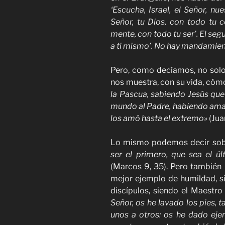
‘Escucha, Israel, el Señor, nu
Señor, tu Dios, con todo tu 
mente, con todo tu ser’. El se
a ti mismo’. No hay mandamie
Pero, como decíamos, no solo
nos muestra, con su vida, có
la Pascua, sabiendo Jesús que
mundo al Padre, habiendo amad
los amó hasta el extremo»
(Juan
Lo mismo podemos decir sob
ser el primero, que sea el ú
(Marcos 9, 35). Pero también 
mejor ejemplo de humildad, si
discípulos, siendo el Maestro
Señor, os he lavado los pies, 
unos a otros: os he dado ej