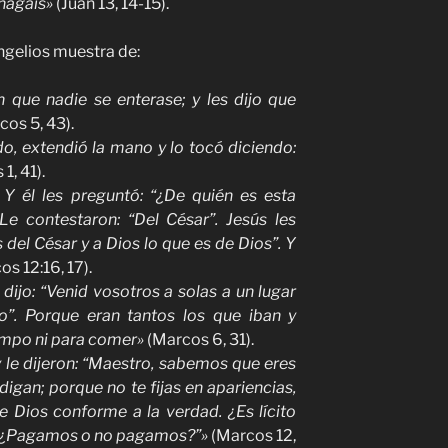
hagáis»
(Juan 13, 14-15).
gelios muestra de:
en que nadie se enterase; y les dijo que
os 5, 43).
, extendió la mano y lo tocó diciendo:
1, 41).
. Y él les preguntó: “¿De quién es esta
Le contestaron: “Del César”. Jesús les
s del César y a Dios lo que es de Dios”. Y
s 12:16, 17).
s dijo: “Venid vosotros a solas a un lugar
o”. Porque eran tantos los que iban y
empo ni para comer»
(Marcos 6, 31).
 le dijeron: “Maestro, sabemos que eres
digan; porque no te fijas en apariencias,
 Dios conforme a la verdad. ¿Es lícito
? ¿Pagamos o no pagamos?”»
(Marcos 12,