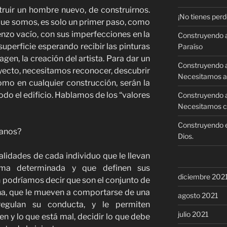
ruir un hombre nuevo, de construirnos.
¡No tienes perd
 que somos, es solo un primer paso, como
ienzo vacío, con sus imperfecciones en la
Construyendo a
superficie esperando recibir las pinturas
Paraíso
agen, la creación del artista. Para dar un
Construyendo a
yecto, necesitamos reconocer, descubrir
Necesitamos a
omo en cualquier construcción, serán la
odo el edificio. Hablamos de los “valores
Construyendo a
Necesitamos co
Construyendo e
manos?
Dios.
lidades de cada individuo que le llevan
ma determinada y que definen sus
diciembre 202
n podríamos decir que son el conjunto de
na, que le mueven a comportarse de una
agosto 2021
egulan su conducta, y le permiten
julio 2021
ien y lo que está mal, decidir lo que debe