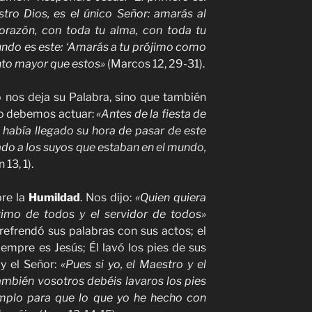
estro Dios, es el único Señor: amarás al
corazón, con toda tu alma, con toda tu
gundo es este: ‘Amarás a tu prójimo como
nto mayor que estos»
(Marcos 12, 29-31).
 nos deja su Palabra, sino que también
mo debemos actuar:
«Antes de la fiesta de
 había llegado su hora de pasar de este
o a los suyos que estaban en el mundo,
 13, 1).
re la
Humildad
. Nos dijo:
«Quien quiera
ltimo de todos y el servidor de todos»
refrendó sus palabras con sus actos; el
empre es Jesús; Él lavó los pies de sus
 y el Señor:
«Pues si yo, el Maestro y el
también vosotros debéis lavaros los pies
emplo para que lo que yo he hecho con