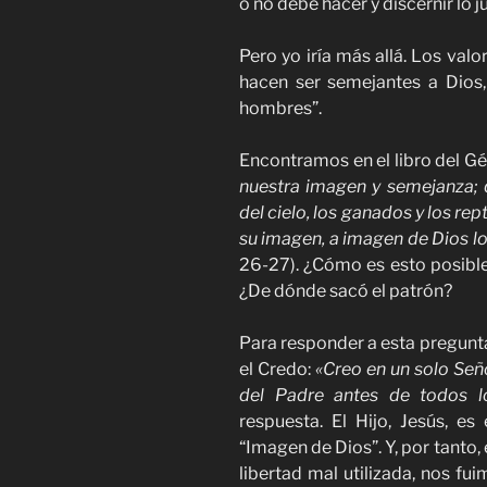
o no debe hacer y discernir lo ju
Pero yo iría más allá. Los val
hacen ser semejantes a Dios
hombres”.
Encontramos en el libro del Gé
nuestra imagen y semejanza; 
del cielo, los ganados y los rept
su imagen, a imagen de Dios lo
26-27). ¿Cómo es esto posibl
¿De dónde sacó el patrón?
Para responder a esta pregunt
el Credo:
«Creo en un solo Seño
del Padre antes de todos lo
respuesta. El Hijo, Jesús, e
“Imagen de Dios”. Y, por tanto,
libertad mal utilizada, nos f