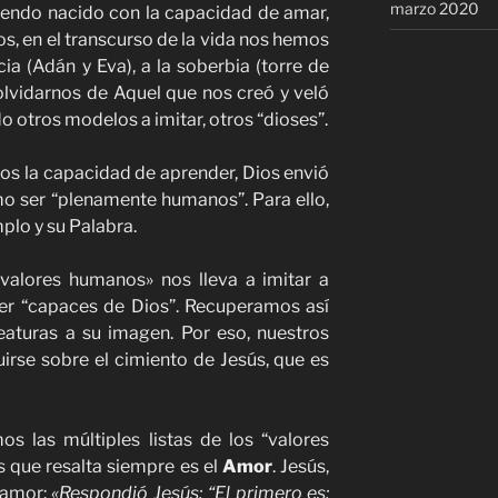
marzo 2020
habiendo nacido con la capacidad de amar,
sos, en el transcurso de la vida nos hemos
a (Adán y Eva), a la soberbia (torre de
a olvidarnos de Aquel que nos creó y veló
 otros modelos a imitar, otros “dioses”.
s la capacidad de aprender, Dios envió
o ser “plenamente humanos”. Para ello,
lo y su Palabra.
«valores humanos» nos lleva a imitar a
 ser “capaces de Dios”. Recuperamos así
reaturas a su imagen. Por eso, nuestros
irse sobre el cimiento de Jesús, que es
 las múltiples listas de los “valores
 que resalta siempre es el
Amor
. Jesús,
l amor:
«Respondió Jesús: “El primero es: